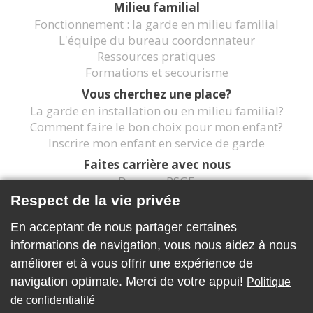
Milieu familial
Fonctionnement : la garde en milieu familial
L'équipe du bureau coordonnateur
Ressources pratiques
Formations et secourisme
Vous cherchez une place?
La garde en installation ou en milieu familial?
Comment faire le bon choix pour mon enfant?
Inscrire mon enfant en service de garde
Faites carrière avec nous
Devenez RSGE
Joindre l'équipe du CPE
Respect de la vie privée
Contactez-nous
En acceptant de nous partager certaines
Accès sécurisé
informations de navigation, vous nous aidez à nous
Suivez-nous
améliorer et à vous offrir une expérience de
navigation optimale. Merci de votre appui!
Politique
de confidentialité